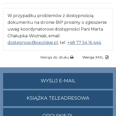
W przypadku problemów z dostępnością
dokumentu na stronie BIP prosimy o zgłoszenie
uwag koordynatorowi dostępności Pani Marta
Chałupka-Woźniak, email:
dostepnosc@opolskie.pl
, tel.
+48 77 54 16 444
.
Wersja do druku
Wersja XML
NA
WYŚLIJ E-MAIL
ADRES
UMWO@OPOLSKI
KSIĄŻKA TELEADRESOWA
OPOLSKIE.PL