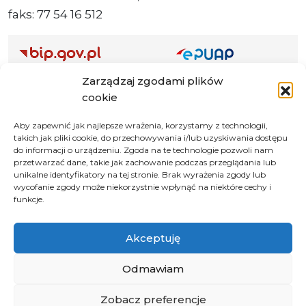
faks: 77 54 16 512
Adres ePUAP Urzędu: /q877fxtk55/SkrytkaESP
Zarządzaj zgodami plików
cookie
Adres do e-Doręczeń
Urzędu: AE:PL-66703-73759-IGTUV-14
Aby zapewnić jak najlepsze wrażenia, korzystamy z technologii,
takich jak pliki cookie, do przechowywania i/lub uzyskiwania dostępu
do informacji o urządzeniu. Zgoda na te technologie pozwoli nam
przetwarzać dane, takie jak zachowanie podczas przeglądania lub
unikalne identyfikatory na tej stronie. Brak wyrażenia zgody lub
Polityka prywatności
wycofanie zgody może niekorzystnie wpłynąć na niektóre cechy i
Klauzula informacyjna RODO
funkcje.
Deklaracja dostępności
Akceptuję
Instrukcja obsługi BIP
Odmawiam
© 2026 Samorząd Województwa Opolskiego
Zobacz preferencje