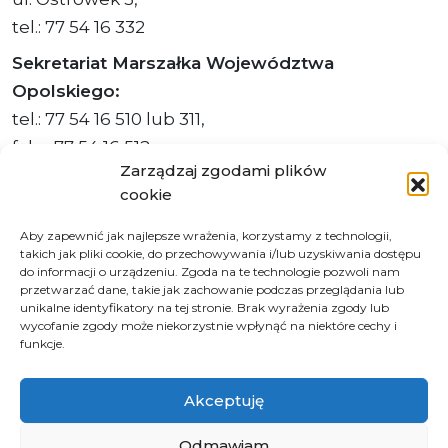
tel.: 77 54 16 332
Sekretariat Marszałka Województwa
Opolskiego:
tel.: 77 54 16 510 lub 311,
faks: 77 54 16 512
Zarządzaj zgodami plików
cookie
Aby zapewnić jak najlepsze wrażenia, korzystamy z technologii,
Adres ePUAP Urzędu: /q877fxtk55/SkrytkaESP
takich jak pliki cookie, do przechowywania i/lub uzyskiwania dostępu
Adres do e-Doręczeń
do informacji o urządzeniu. Zgoda na te technologie pozwoli nam
przetwarzać dane, takie jak zachowanie podczas przeglądania lub
Urzędu: AE:PL-66703-73759-IGTUV-14
unikalne identyfikatory na tej stronie. Brak wyrażenia zgody lub
wycofanie zgody może niekorzystnie wpłynąć na niektóre cechy i
funkcje.
Polityka prywatności
Akceptuję
Klauzula informacyjna RODO
Odmawiam
Deklaracja dostępności