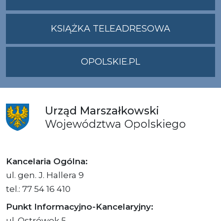
ADRES
UMWO@OPOLSKI
KSIĄŻKA TELEADRESOWA
OPOLSKIE.PL
Urząd
Marszałkowski
Województwa
Opolskiego
Kancelaria Ogólna:
ul. gen. J. Hallera 9
tel.: 77 54 16 410
Punkt Informacyjno-Kancelaryjny:
ul. Ostrówek 5,