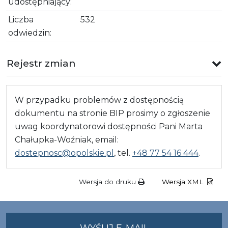
udostępniający:
Liczba
532
odwiedzin:
Rejestr zmian
W przypadku problemów z dostępnością
dokumentu na stronie BIP prosimy o zgłoszenie
uwag koordynatorowi dostępności Pani Marta
Chałupka-Woźniak, email:
dostepnosc@opolskie.pl
, tel.
+48 77 54 16 444
.
Wersja do druku
Wersja XML
NA
WYŚLIJ E-MAIL