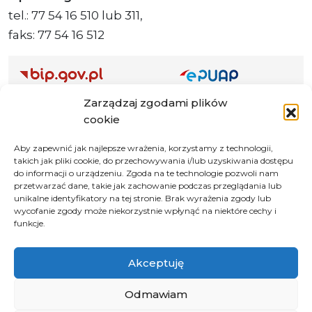
tel.: 77 54 16 510 lub 311,
faks: 77 54 16 512
Adres ePUAP Urzędu: /q877fxtk55/SkrytkaESP
Zarządzaj zgodami plików
cookie
Adres do e-Doręczeń
Urzędu: AE:PL-66703-73759-IGTUV-14
Aby zapewnić jak najlepsze wrażenia, korzystamy z technologii,
takich jak pliki cookie, do przechowywania i/lub uzyskiwania dostępu
do informacji o urządzeniu. Zgoda na te technologie pozwoli nam
przetwarzać dane, takie jak zachowanie podczas przeglądania lub
unikalne identyfikatory na tej stronie. Brak wyrażenia zgody lub
Polityka prywatności
wycofanie zgody może niekorzystnie wpłynąć na niektóre cechy i
Klauzula informacyjna RODO
funkcje.
Deklaracja dostępności
Akceptuję
Instrukcja obsługi BIP
Odmawiam
© 2026 Samorząd Województwa Opolskiego