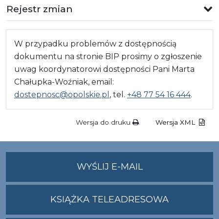
Rejestr zmian
W przypadku problemów z dostępnością
dokumentu na stronie BIP prosimy o zgłoszenie
uwag koordynatorowi dostępności Pani Marta
Chałupka-Woźniak, email:
dostepnosc@opolskie.pl
, tel.
+48 77 54 16 444
.
Wersja do druku
Wersja XML
NA
WYŚLIJ E-MAIL
ADRES
UMWO@OPOLSKI
KSIĄŻKA TELEADRESOWA