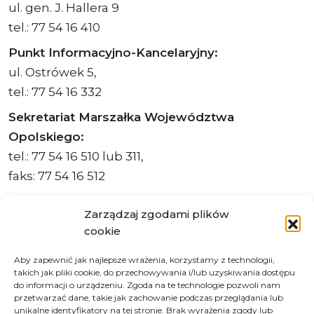
ul. gen. J. Hallera 9
tel.: 77 54 16 410
Punkt Informacyjno-Kancelaryjny:
ul. Ostrówek 5,
tel.: 77 54 16 332
Sekretariat Marszałka Województwa
Opolskiego:
tel.: 77 54 16 510 lub 311,
faks: 77 54 16 512
Zarządzaj zgodami plików
cookie
Adres ePUAP Urzędu: /q877fxtk55/SkrytkaESP
Aby zapewnić jak najlepsze wrażenia, korzystamy z technologii,
Adres do e-Doręczeń
takich jak pliki cookie, do przechowywania i/lub uzyskiwania dostępu
Urzędu: AE:PL-66703-73759-IGTUV-14
do informacji o urządzeniu. Zgoda na te technologie pozwoli nam
przetwarzać dane, takie jak zachowanie podczas przeglądania lub
unikalne identyfikatory na tej stronie. Brak wyrażenia zgody lub