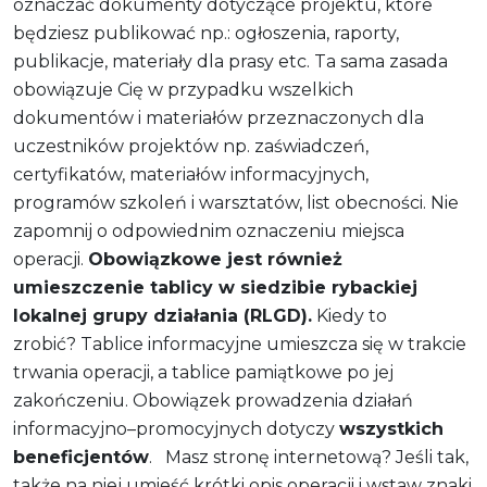
oznaczać dokumenty dotyczące projektu, które
będziesz publikować np.: ogłoszenia, raporty,
publikacje, materiały dla prasy etc. Ta sama zasada
obowiązuje Cię w przypadku wszelkich
dokumentów i materiałów przeznaczonych dla
uczestników projektów np. zaświadczeń,
certyfikatów, materiałów informacyjnych,
programów szkoleń i warsztatów, list obecności. Nie
zapomnij o odpowiednim oznaczeniu miejsca
operacji.
Obowiązkowe jest również
umieszczenie tablicy w siedzibie rybackiej
lokalnej grupy działania (RLGD).
Kiedy to
zrobić? Tablice informacyjne umieszcza się w trakcie
trwania operacji, a tablice pamiątkowe po jej
zakończeniu. Obowiązek prowadzenia działań
informacyjno–promocyjnych dotyczy
wszystkich
beneficjentów
. Masz stronę internetową? Jeśli tak,
także na niej umieść krótki opis operacji i wstaw znaki