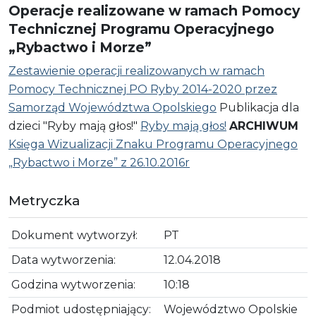
Operacje realizowane w ramach Pomocy
Technicznej Programu Operacyjnego
„Rybactwo i Morze”
Zestawienie operacji realizowanych w ramach
Pomocy Technicznej PO Ryby 2014-2020 przez
Samorząd Województwa Opolskiego
Publikacja dla
dzieci "Ryby mają głos!"
Ryby mają głos!
ARCHIWUM
Księga Wizualizacji Znaku Programu Operacyjnego
„Rybactwo i Morze” z 26.10.2016r
Metryczka
Dokument wytworzył:
PT
Data wytworzenia:
12.04.2018
Godzina wytworzenia:
10:18
Podmiot udostępniający:
Województwo Opolskie