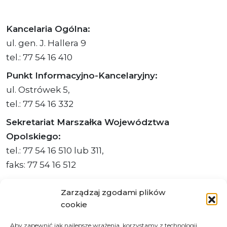
Kancelaria Ogólna:
ul. gen. J. Hallera 9
tel.: 77 54 16 410
Punkt Informacyjno-Kancelaryjny:
ul. Ostrówek 5,
tel.: 77 54 16 332
Sekretariat Marszałka Województwa
Opolskiego:
tel.: 77 54 16 510 lub 311,
faks: 77 54 16 512
Zarządzaj zgodami plików
cookie
Adres ePUAP Urzędu: /q877fxtk55/SkrytkaESP
Aby zapewnić jak najlepsze wrażenia, korzystamy z technologii,
Adres do e-Doręczeń