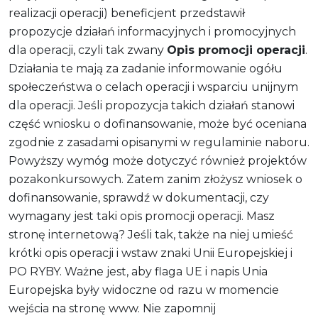
realizacji operacji) beneficjent przedstawił
propozycje działań informacyjnych i promocyjnych
dla operacji, czyli tak zwany
O
pis promocji operacji
.
Działania te mają za zadanie informowanie ogółu
społeczeństwa o celach operacji i wsparciu unijnym
dla operacji. Jeśli propozycja takich działań stanowi
część wniosku o dofinansowanie, może być oceniana
zgodnie z zasadami opisanymi w regulaminie naboru.
Powyższy wymóg może dotyczyć również projektów
pozakonkursowych. Zatem zanim złożysz wniosek o
dofinansowanie, sprawdź w dokumentacji, czy
wymagany jest taki opis promocji operacji. Masz
stronę internetową? Jeśli tak, także na niej umieść
krótki opis operacji i wstaw znaki Unii Europejskiej i
PO RYBY. Ważne jest, aby flaga UE i napis Unia
Europejska były widoczne od razu w momencie
wejścia na stronę www. Nie zapomnij