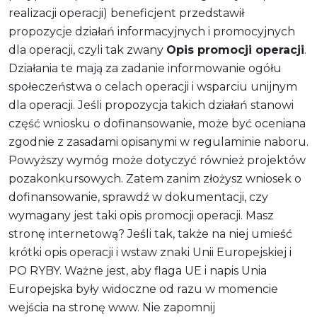
realizacji operacji) beneficjent przedstawił
propozycje działań informacyjnych i promocyjnych
dla operacji, czyli tak zwany
O
pis promocji operacji
.
Działania te mają za zadanie informowanie ogółu
społeczeństwa o celach operacji i wsparciu unijnym
dla operacji. Jeśli propozycja takich działań stanowi
część wniosku o dofinansowanie, może być oceniana
zgodnie z zasadami opisanymi w regulaminie naboru.
Powyższy wymóg może dotyczyć również projektów
pozakonkursowych. Zatem zanim złożysz wniosek o
dofinansowanie, sprawdź w dokumentacji, czy
wymagany jest taki opis promocji operacji. Masz
stronę internetową? Jeśli tak, także na niej umieść
krótki opis operacji i wstaw znaki Unii Europejskiej i
PO RYBY. Ważne jest, aby flaga UE i napis Unia
Europejska były widoczne od razu w momencie
wejścia na stronę www. Nie zapomnij