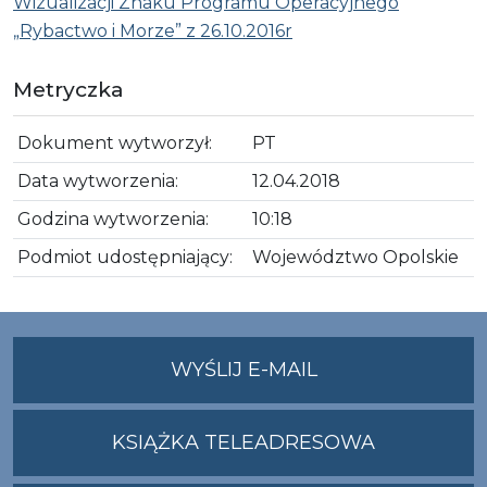
Wizualizacji Znaku Programu Operacyjnego
„Rybactwo i Morze” z 26.10.2016r
Metryczka
Dokument wytworzył:
PT
Data wytworzenia:
12.04.2018
Godzina wytworzenia:
10:18
Podmiot udostępniający:
Województwo Opolskie
NA
WYŚLIJ E-MAIL
ADRES
UMWO@OPOLSKI
KSIĄŻKA TELEADRESOWA