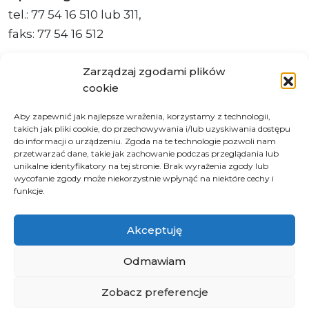
tel.: 77 54 16 510 lub 311,
faks: 77 54 16 512
Zarządzaj zgodami plików
cookie
Adres ePUAP Urzędu: /q877fxtk55/SkrytkaESP
Aby zapewnić jak najlepsze wrażenia, korzystamy z technologii,
Adres do e-Doręczeń
takich jak pliki cookie, do przechowywania i/lub uzyskiwania dostępu
Urzędu: AE:PL-66703-73759-IGTUV-14
do informacji o urządzeniu. Zgoda na te technologie pozwoli nam
przetwarzać dane, takie jak zachowanie podczas przeglądania lub
unikalne identyfikatory na tej stronie. Brak wyrażenia zgody lub
wycofanie zgody może niekorzystnie wpłynąć na niektóre cechy i
funkcje.
Polityka prywatności
Klauzula informacyjna RODO
Akceptuję
Deklaracja dostępności
Instrukcja obsługi BIP
Odmawiam
Zobacz preferencje
© 2026 Samorząd Województwa Opolskiego